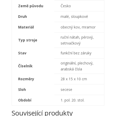
Země původu
Česko
Druh
malé, sloupkové
Materiál
obecný kov, mramor
ruční nátah, pérový,
Typ stroje
setrvačkový
Stav
funkční bez záruky
originální, plechový,
Číselník
arabská čísla
Rozměry
28 x 15 x 10 cm
Sloh
secese
Období
1. pol. 20. stol.
Související produkty