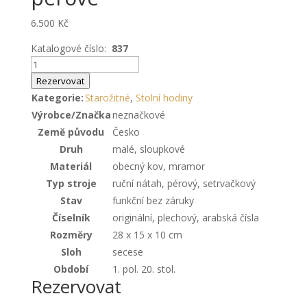
6.500
Kč
Katalogové číslo:
837
stolní
secesní
Rezervovat
hodiny
Kategorie:
Starožitné
,
Stolní hodiny
jicí
Výrobce/Značka
neznačkové
pérové
Země původu
Česko
množství
Druh
malé, sloupkové
Materiál
obecný kov, mramor
Typ stroje
ruční nátah, pérový, setrvačkový
Stav
funkční bez záruky
Číselník
originální, plechový, arabská čísla
Rozměry
28 x 15 x 10 cm
Sloh
secese
Období
1. pol. 20. stol.
Rezervovat