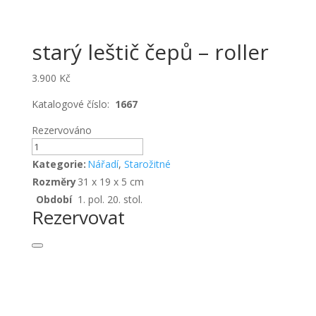
starý leštič čepů – roller
3.900
Kč
Katalogové číslo:
1667
Rezervováno
starý
leštič
Kategorie:
Nářadí
,
Starožitné
čepů
Rozměry
31 x 19 x 5 cm
-
Období
1. pol. 20. stol.
roller
Rezervovat
množství