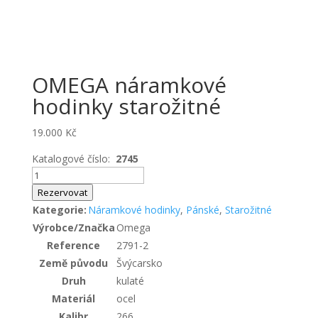
OMEGA náramkové
hodinky starožitné
19.000
Kč
Katalogové číslo:
2745
OMEGA
náramkové
Rezervovat
hodinky
Kategorie:
Náramkové hodinky
,
Pánské
,
Starožitné
starožitné
Výrobce/Značka
Omega
množství
Reference
2791-2
Země původu
Švýcarsko
Druh
kulaté
Materiál
ocel
Kalibr
266