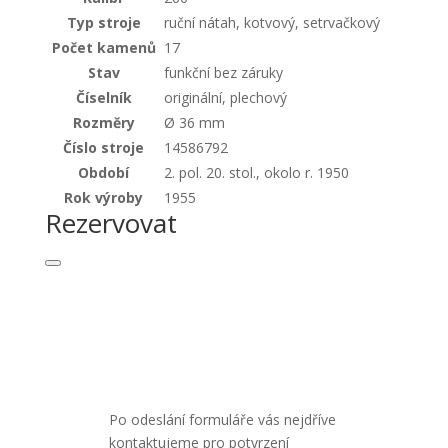
Typ stroje
ruční nátah, kotvový, setrvačkový
Počet kamenů
17
Stav
funkční bez záruky
Číselník
originální, plechový
Rozměry
Ø 36 mm
Číslo stroje
14586792
Období
2. pol. 20. stol., okolo r. 1950
Rok výroby
1955
Rezervovat
Po odeslání formuláře vás nejdříve
kontaktujeme pro potvrzení