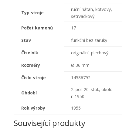
ruční nátah, kotvový,
Typ stroje
setrvačkový
Počet kamenů
17
Stav
funkční bez záruky
Číselník
originální, plechový
Rozměry
Ø 36 mm
Číslo stroje
14586792
2. pol. 20. stol., okolo
Období
r. 1950
Rok výroby
1955
Související produkty