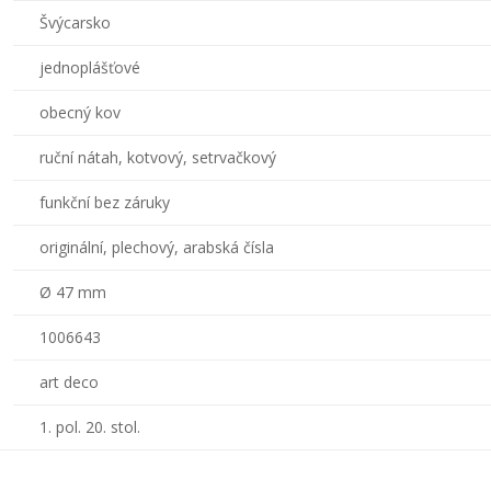
Švýcarsko
jednoplášťové
obecný kov
ruční nátah, kotvový, setrvačkový
funkční bez záruky
originální, plechový, arabská čísla
Ø 47 mm
1006643
art deco
1. pol. 20. stol.