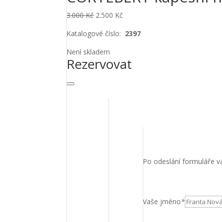
Original
Current
3.000
Kč
2.500
Kč
price
price
Katalogové číslo:
2397
was:
is:
3.000 Kč.
2.500 Kč.
Není skladem
Rezervovat
Po odeslání formuláře vá
Vaše jméno
*