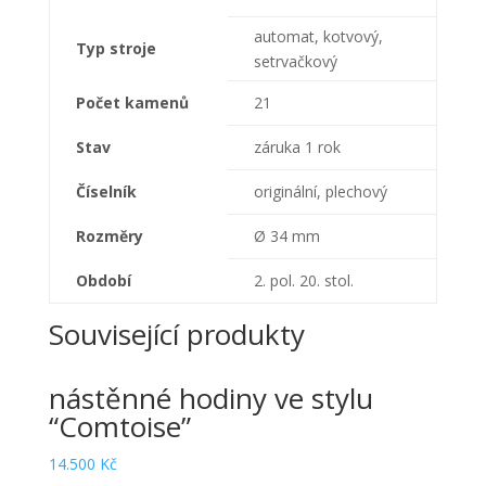
automat, kotvový,
Typ stroje
setrvačkový
Počet kamenů
21
Stav
záruka 1 rok
Číselník
originální, plechový
Rozměry
Ø 34 mm
Období
2. pol. 20. stol.
Související produkty
nástěnné hodiny ve stylu
“Comtoise”
14.500
Kč