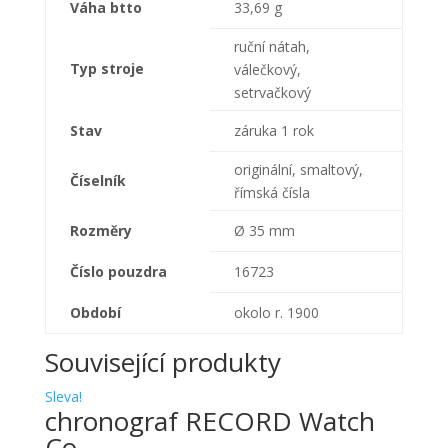
Váha btto
33,69 g
ruční nátah,
Typ stroje
válečkový,
setrvačkový
Stav
záruka 1 rok
originální, smaltový,
Číselník
římská čísla
Rozměry
Ø 35 mm
Číslo pouzdra
16723
Období
okolo r. 1900
Související produkty
Sleva!
chronograf RECORD Watch
Co.