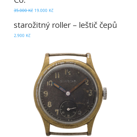
Original
Current
35.000
Kč
19.000
Kč
price
price
starožitný roller – leštič čepů
was:
is:
35.000 Kč.
19.000 Kč.
2.900
Kč