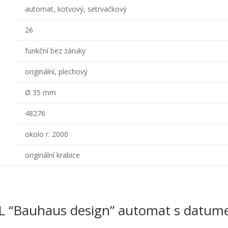
automat, kotvový, setrvačkový
26
funkční bez záruky
originální, plechový
Ø 35 mm
48276
okolo r. 2000
originální krabice
L “Bauhaus design” automat s datu