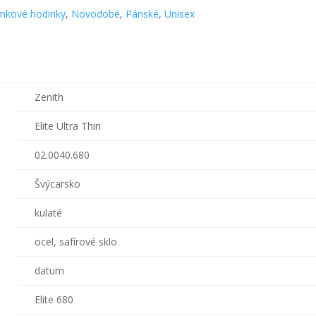
mkové hodinky
,
Novodobé
,
Pánské
,
Unisex
Zenith
Elite Ultra Thin
02.0040.680
Švýcarsko
kulaté
ocel, safírové sklo
datum
Elite 680