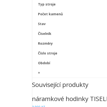
Typ stroje
Počet kamenů
Stav
Číselník
Rozměry
Číslo stroje
Období
+
Související produkty
náramkové hodinky TISEL
3.900
Kč