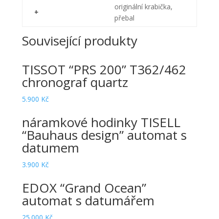
originální krabička,
+
přebal
Související produkty
TISSOT “PRS 200” T362/462
chronograf quartz
5.900
Kč
náramkové hodinky TISELL
“Bauhaus design” automat s
datumem
3.900
Kč
EDOX “Grand Ocean”
automat s datumářem
25.000
Kč