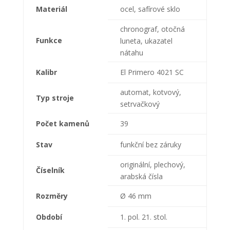
Materiál
ocel, safírové sklo
chronograf, otočná
Funkce
luneta, ukazatel
nátahu
Kalibr
El Primero 4021 SC
automat, kotvový,
Typ stroje
setrvačkový
Počet kamenů
39
Stav
funkční bez záruky
originální, plechový,
Číselník
arabská čísla
Rozměry
Ø 46 mm
Období
1. pol. 21. stol.