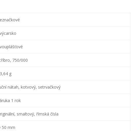
eznačkové
výcarsko
vouplášťové
tříbro, 750/000
3,64 g
uční nátah, kotvový, setrvačkový
áruka 1 rok
riginální, smaltový, římská čísla
 50 mm