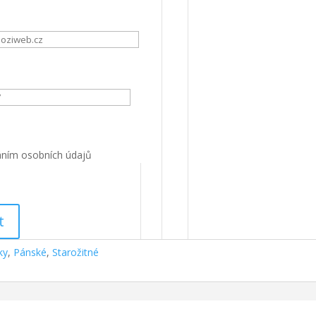
áním osobních údajů
t
ky
,
Pánské
,
Starožitné