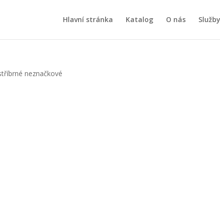
Hlavní stránka
Katalog
O nás
Služb
 stříbrné neznačkové