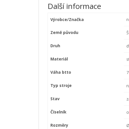
Další informace
Výrobce/Značka
n
Země původu
Š
Druh
d
Materiál
s
Váha btto
7
Typ stroje
r
Stav
z
Číselník
o
Rozměry
Ø