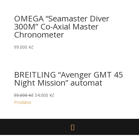
OMEGA “Seamaster Diver
300M” Co-Axial Master
Chronometer
99.000
Kč
BREITLING “Avenger GMT 45
Night Mission” automat
Original
Current
55.000
Kč
54.000
Kč
price
price
Prodáno
was:
is:
55.000 Kč.
54.000 Kč.