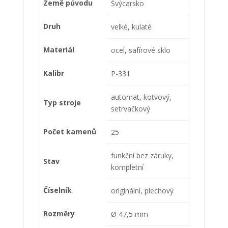
Země původu
Švýcarsko
Druh
velké, kulaté
Materiál
ocel, safírové sklo
Kalibr
P-331
automat, kotvový,
Typ stroje
setrvačkový
Počet kamenů
25
funkční bez záruky,
Stav
kompletní
Číselník
originální, plechový
Rozměry
Ø 47,5 mm