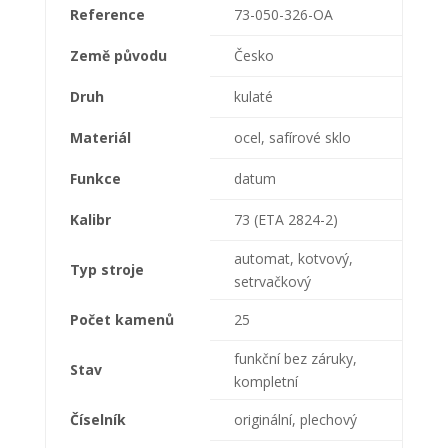
Reference
73-050-326-OA
Země původu
Česko
Druh
kulaté
Materiál
ocel, safírové sklo
Funkce
datum
Kalibr
73 (ETA 2824-2)
automat, kotvový,
Typ stroje
setrvačkový
Počet kamenů
25
funkční bez záruky,
Stav
kompletní
Číselník
originální, plechový