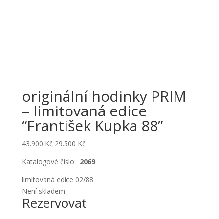
originální hodinky PRIM
– limitovaná edice
“František Kupka 88”
Original
Current
43.900
Kč
29.500
Kč
price
price
Katalogové číslo:
2069
was:
is:
43.900 Kč.
29.500 Kč.
limitovaná edice 02/88
Není skladem
Rezervovat