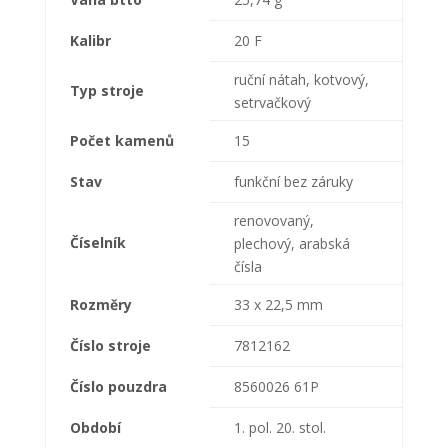
Kalibr
20 F
ruční nátah, kotvový,
Typ stroje
setrvačkový
Počet kamenů
15
Stav
funkční bez záruky
renovovaný,
Číselník
plechový, arabská
čísla
Rozměry
33 x 22,5 mm
Číslo stroje
7812162
Číslo pouzdra
8560026 61P
Období
1. pol. 20. stol.