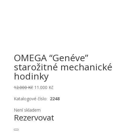
OMEGA “Genéve”
starožitné mechanické
hodinky
Original
Current
12.000
Kč
11.000
Kč
price
price
Katalogové číslo:
2248
was:
is:
12.000 Kč.
11.000 Kč.
Není skladem
Rezervovat