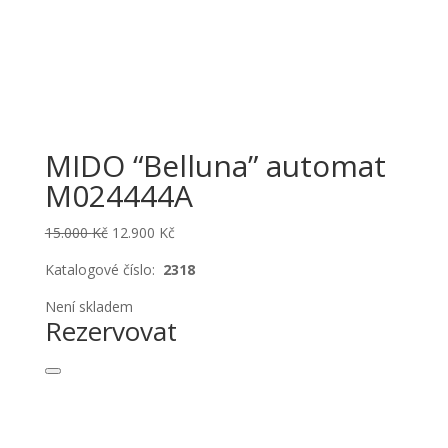
MIDO “Belluna” automat
M024444A
Original
Current
15.000
Kč
12.900
Kč
price
price
Katalogové číslo:
2318
was:
is:
15.000 Kč.
12.900 Kč.
Není skladem
Rezervovat