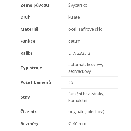
Země původu
Švýcarsko
Druh
kulaté
Materiál
ocel, safírové sklo
Funkce
datum
Kalibr
ETA 2825-2
automat, kotvový,
Typ stroje
setrvačkový
Počet kamenů
25
funkční bez záruky,
Stav
kompletní
Číselník
originální, plechový
Rozměry
Ø 40 mm