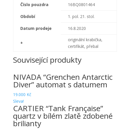
Číslo pouzdra
16BQ0801464
Období
1. pol. 21. stol.
Datum prodeje
16.8.2020
originální krabička,
+
certifikát, přebal
Související produkty
NIVADA “Grenchen Antarctic
Diver” automat s datumem
19.000
Kč
Sleva!
CARTIER “Tank Française”
quartz v bílém zlatě zdobené
brilianty