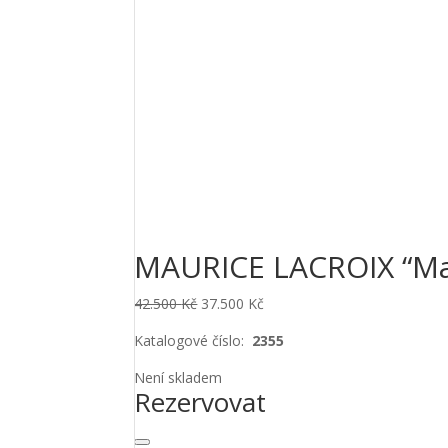
MAURICE LACROIX “Ma
Original
Current
42.500
Kč
37.500
Kč
price
price
Katalogové číslo:
2355
was:
is:
42.500 Kč.
37.500 Kč.
Není skladem
Rezervovat