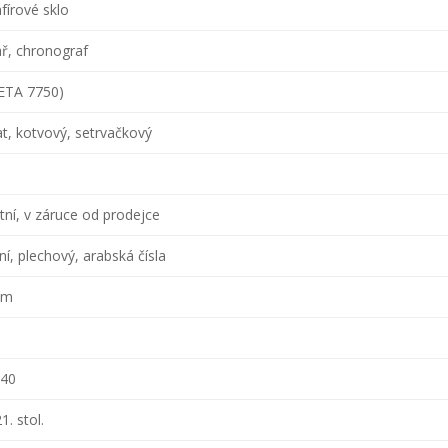
afírové sklo
ř, chronograf
ETA 7750)
t, kotvový, setrvačkový
ní, v záruce od prodejce
lní, plechový, arabská čísla
mm
540
21. stol.