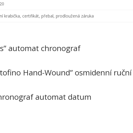
020
lní krabička, certifikát, přebal, prodloužená záruka
os” automat chronograf
ofino Hand-Wound” osmidenní ruční
ronograf automat datum