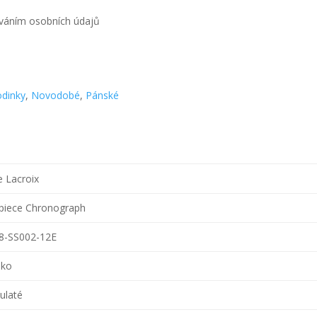
váním osobních údajů
dinky
,
Novodobé
,
Pánské
e Lacroix
piece Chronograph
8-SS002-12E
sko
kulaté