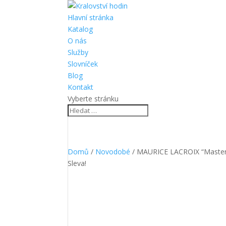
Hlavní stránka
Katalog
O nás
Služby
Slovníček
Blog
Kontakt
Vyberte stránku
Domů
/
Novodobé
/ MAURICE LACROIX “Master
Sleva!