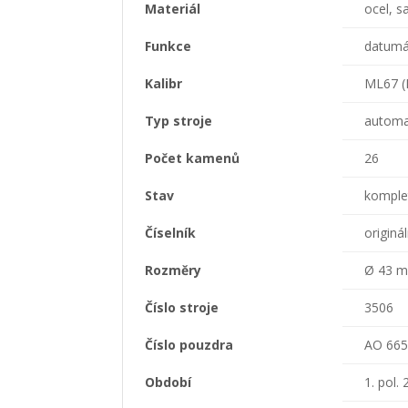
Materiál
ocel, s
Funkce
datumá
Kalibr
ML67 (
Typ stroje
automa
Počet kamenů
26
Stav
komplet
Číselník
originá
Rozměry
Ø 43 
Číslo stroje
3506
Číslo pouzdra
AO 66
Období
1. pol. 