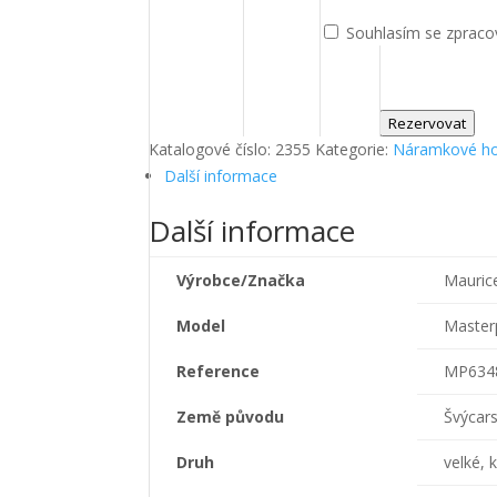
Souhlasím se zpraco
Rezervovat
Katalogové číslo:
2355
Kategorie:
Náramkové ho
Další informace
Další informace
Výrobce/Značka
Mauric
Model
Master
Reference
MP634
Země původu
Švýcar
Druh
velké, 