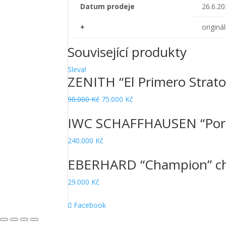
Datum prodeje
26.6.2
+
originá
Související produkty
Sleva!
ZENITH “El Primero Strat
Original
Current
90.000
Kč
75.000
Kč
price
price
IWC SCHAFFHAUSEN “Port
was:
is:
90.000 Kč.
75.000 Kč.
240.000
Kč
EBERHARD “Champion” ch
29.000
Kč
Facebook