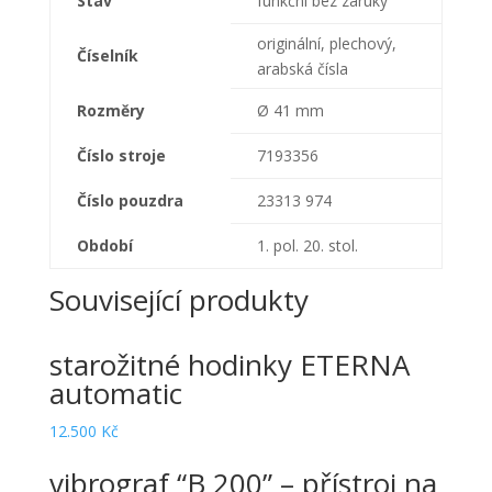
Stav
funkční bez záruky
originální, plechový,
Číselník
arabská čísla
Rozměry
Ø 41 mm
Číslo stroje
7193356
Číslo pouzdra
23313 974
Období
1. pol. 20. stol.
Související produkty
starožitné hodinky ETERNA
automatic
12.500
Kč
vibrograf “B 200” – přístroj na