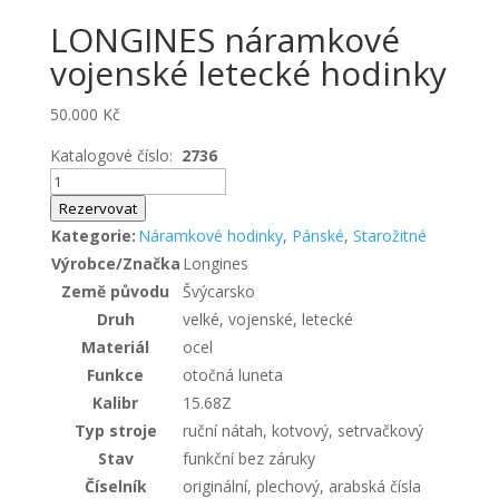
LONGINES náramkové
vojenské letecké hodinky
50.000
Kč
Katalogové číslo:
2736
LONGINES
náramkové
Rezervovat
vojenské
Kategorie:
Náramkové hodinky
,
Pánské
,
Starožitné
letecké
Výrobce/Značka
Longines
hodinky
Země původu
Švýcarsko
množství
Druh
velké, vojenské, letecké
Materiál
ocel
Funkce
otočná luneta
Kalibr
15.68Z
Typ stroje
ruční nátah, kotvový, setrvačkový
Stav
funkční bez záruky
Číselník
originální, plechový, arabská čísla