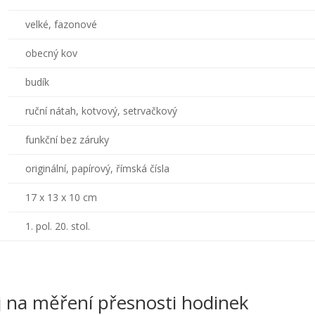
velké, fazonové
obecný kov
budík
ruční nátah, kotvový, setrvačkový
funkční bez záruky
originální, papírový, římská čísla
17 x 13 x 10 cm
1. pol. 20. stol.
oj na měření přesnosti hodinek