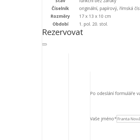
Stav
funkční bez záruky
Číselník
originální, papírový, římská čís
Rozměry
17 x 13 x 10 cm
Období
1. pol. 20. stol.
Rezervovat
Po odeslání formuláře vá
Vaše jméno
*