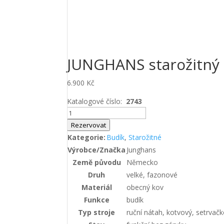
JUNGHANS starožitný
6.900
Kč
Katalogové číslo:
2743
JUNGHANS
starožitný
Rezervovat
budík
Kategorie:
Budík
,
Starožitné
množství
Výrobce/Značka
Junghans
Země původu
Německo
Druh
velké, fazonové
Materiál
obecný kov
Funkce
budík
Typ stroje
ruční nátah, kotvový, setrvač