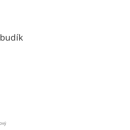
 budík
kový