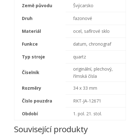
Země původu
Švýcarsko
Druh
fazonové
Materiál
ocel, safírové sklo
Funkce
datum, chronograf
Typ stroje
quartz
originální, plechový,
Číselník
římská čísla
Rozměry
34 x 33 mm
Číslo pouzdra
RKT-JA-12671
Období
1. pol. 21. stol.
Související produkty