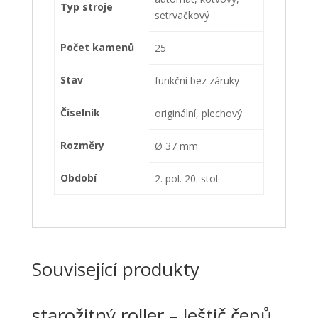
Typ stroje
setrvačkový
Počet kamenů
25
Stav
funkční bez záruky
Číselník
originální, plechový
Rozměry
Ø 37 mm
Období
2. pol. 20. stol.
Související produkty
starožitný roller – leštič čepů