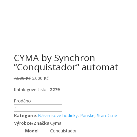
CYMA by Synchron
“Conquistador” automat
Original
Current
7.500
Kč
5.000
Kč
price
price
Katalogové číslo:
2279
was:
is:
7.500 Kč.
5.000 Kč.
Prodáno
CYMA
by
Kategorie:
Náramkové hodinky
,
Pánské
,
Starožitné
Synchron
Výrobce/Značka
Cyma
"Conquistador"
Model
Conquistador
automat