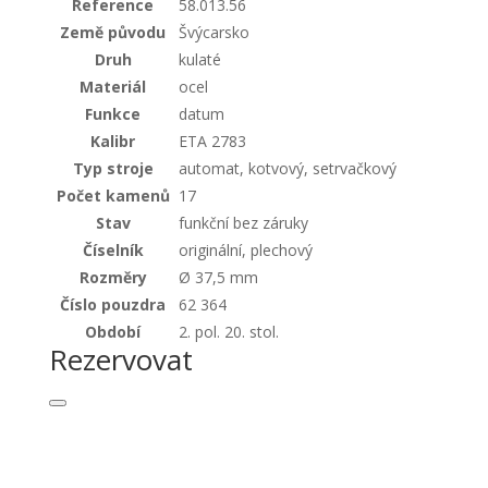
Reference
58.013.56
množství
Země původu
Švýcarsko
Druh
kulaté
Materiál
ocel
Funkce
datum
Kalibr
ETA 2783
Typ stroje
automat, kotvový, setrvačkový
Počet kamenů
17
Stav
funkční bez záruky
Číselník
originální, plechový
Rozměry
Ø 37,5 mm
Číslo pouzdra
62 364
Období
2. pol. 20. stol.
Rezervovat