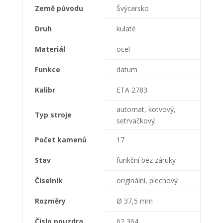
Země původu
Švýcarsko
Druh
kulaté
Materiál
ocel
Funkce
datum
Kalibr
ETA 2783
automat, kotvový,
Typ stroje
setrvačkový
Počet kamenů
17
Stav
funkční bez záruky
Číselník
originální, plechový
Rozměry
Ø 37,5 mm
Číslo pouzdra
62 364