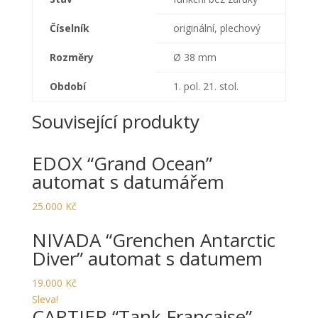
Číselník
originální, plechový
Rozměry
Ø 38 mm
Období
1. pol. 21. stol.
Související produkty
EDOX “Grand Ocean”
automat s datumářem
25.000
Kč
NIVADA “Grenchen Antarctic
Diver” automat s datumem
19.000
Kč
Sleva!
CARTIER “Tank Française”