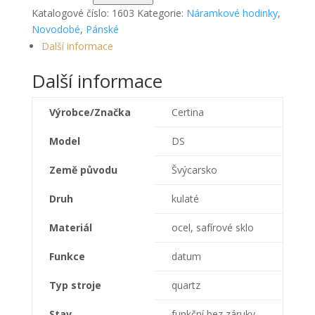
Katalogové číslo:
1603
Kategorie:
Náramkové hodinky
,
Novodobé
,
Pánské
Další informace
Další informace
Výrobce/Značka
Certina
Model
DS
Země původu
Švýcarsko
Druh
kulaté
Materiál
ocel, safírové sklo
Funkce
datum
Typ stroje
quartz
Stav
funkční bez záruky