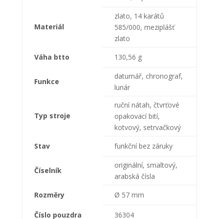
zlato, 14 karátů
Materiál
585/000, meziplášť
zlato
Váha btto
130,56 g
datumář, chronograf,
Funkce
lunár
ruční nátah, čtvrťové
Typ stroje
opakovací bití,
kotvový, setrvačkový
Stav
funkční bez záruky
originální, smaltový,
Číselník
arabská čísla
Rozměry
Ø 57 mm
Číslo pouzdra
36304