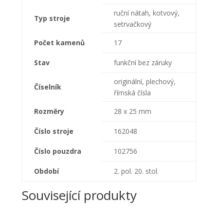
ruční nátah, kotvový,
Typ stroje
setrvačkový
Počet kamenů
17
Stav
funkční bez záruky
originální, plechový,
Číselník
římská čísla
Rozměry
28 x 25 mm
Číslo stroje
162048
Číslo pouzdra
102756
Období
2. pol. 20. stol.
Související produkty