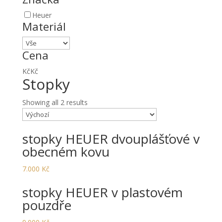
Heuer
Materiál
Cena
Kč
Kč
Stopky
Showing all 2 results
stopky HEUER dvouplášťové v
obecném kovu
7.000
Kč
stopky HEUER v plastovém
pouzdře